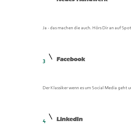
Ja - das machen die auch. Hörs Dir an auf Spo
Facebook
3
Der Klassiker wenn es um Social Media geht un
LinkedIn
4