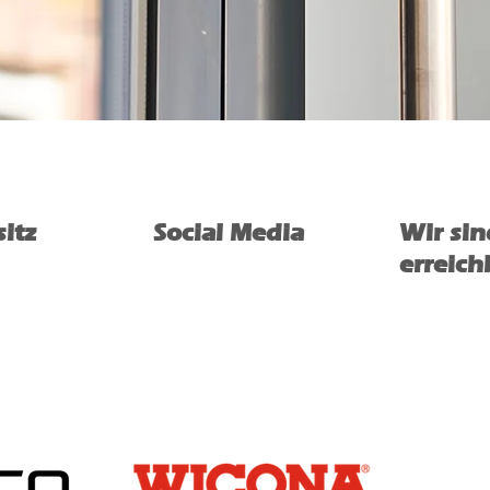
itz
Social Media
Wir sin
erreich
r Weg 72
Facebook
Mo.: 08.00 –
sheim
Instagram
Di.: 08
.00
– 1
LinkedIn
Mi.: 08
.00
– 
TikTok
Do.: 08
.00
– 
Fr. 08.00 – 1
Tel.: +49 (0)