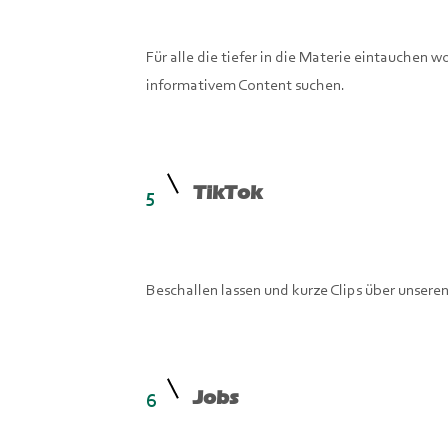
Für alle die tiefer in die Materie eintauchen
informativem Content suchen.
TikTok
5
Beschallen lassen und kurze Clips über unseren
Jobs
6