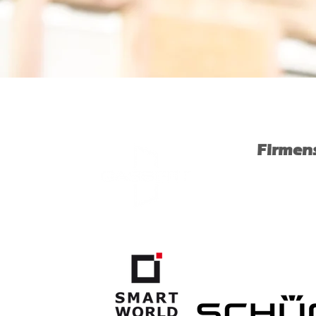
Firmens
Dossenheime
69198 Schrie