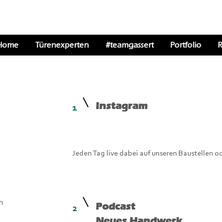
Home
Türenexperten
#teamgassert
Portfolio
R
Instagram
1
Jeden Tag live dabei auf unseren Baustellen o
ch
Podcast
2
Neues Handwerk